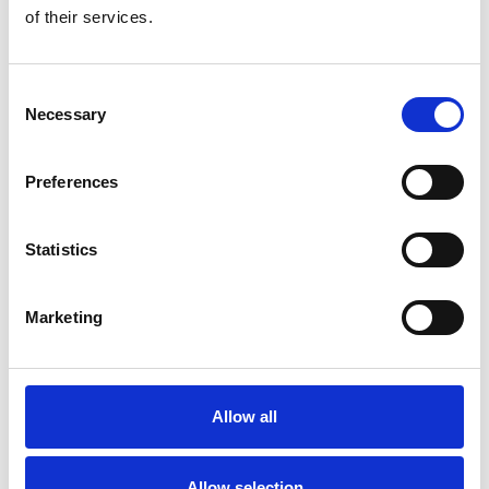
of their services.
Skigebied Saalbach
Consent
Necessary
Ontdek de pistes van Saalbach Hinterglemm!
Selection
Met meer dan 270 km aan perfect
geprepareerde pistes, moderne liften en een
Preferences
bruisende après-ski scene, is dit skigebied een
paradijs voor wintersportliefhebbers.
Statistics
Verder lezen
Marketing
Allow all
Allow selection