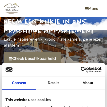
Menu
NEem een kijkje in ons
prachtige appartement
Laat je inspireren en kijk rond in alle kamers. Zie je jezelf
al zitten?
Check beschikbaarheid
Consent
Details
About
This website uses cookies
Previous
Next