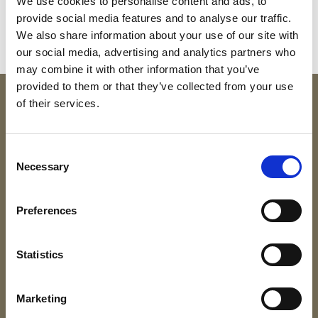
We use cookies to personalise content and ads, to
provide social media features and to analyse our traffic.
We also share information about your use of our site with
our social media, advertising and analytics partners who
may combine it with other information that you’ve
provided to them or that they’ve collected from your use
of their services.
Consent
Necessary
Selection
Adres
Preferences
Jausernweg 762
5753 Saalbach
Statistics
Over Vakantie Saalbach
Marketing