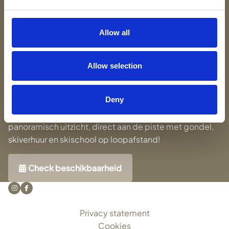
Het appartement
Omgeving
Beschikbaarheid
Allow all
Tips
Webcam
Allow selection
Contact
Deny
Luxe 8-persoons appartement met een schitterend
panoramisch uitzicht, direct aan de piste met gondel,
skiverhuur en skischool op loopafstand!
Check beschikbaarheid
Privacy statement
Cookies